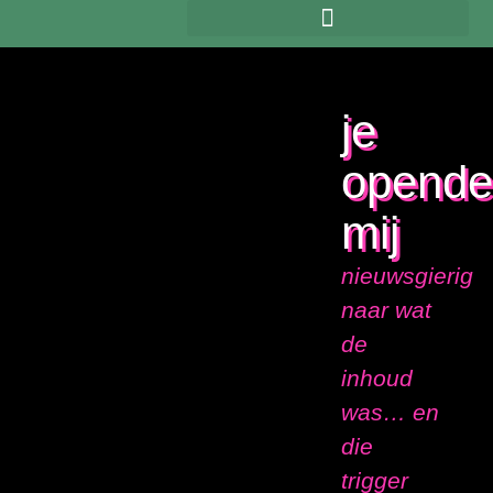
je
opend
mij
nieuwsgierig
naar wat
de
inhoud
was… en
die
trigger