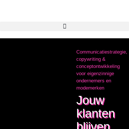
Communicatiestrategie,
copywriting &
conceptontwikkeling
voor eigenzinnige
ondernemers en
modemerken
Jouw
klanten
blijven